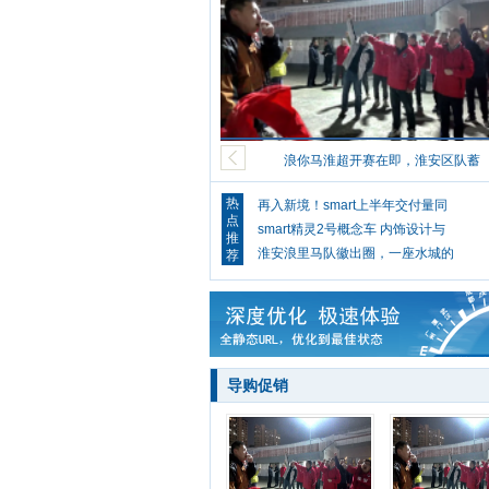
浪你马淮超开赛在即，淮安区队蓄
热
再入新境！smart上半年交付量同
点
smart精灵2号概念车 内饰设计与
推
淮安浪里马队徽出圈，一座水城的
荐
导购促销