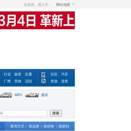
欢迎您，载入中...
网站地图
动
行业
政策
交通
社区
汽车
物
厂商
营销
召回
答疑
违章
MPV
跑车
上
查询方式：
按品牌
|
按价格
|
按级别