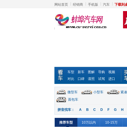
网站首页
经销商
手机版
汽车
下载到
车型
新车
图解
导购
视频
对比
口碑
谍照
试驾
进口
微型车
小型车
紧
面包车
拼音找车：
A
B
C
D
F
G
H
推荐车型
10万以内
10-15万