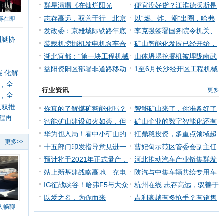
康，日常生活做好
群星演唱《在灿烂阳光
肥吃？
便宜没好货？江淮德沃斯是
下》，航天文化大使
志存高远，驭善于行，北京
新时代物流人精
以“燃、炸、潮”出圈，哈弗
赛在即
汽车发布2019年
发改委：京雄城际铁路年底
F7x走红像极
李克强签署国务院令机关、
划艇协
建成通车
装载机挖掘机发电机泵车合
事业单位和大型
矿山智能化发展已经开始，
肥经开区调用各
湖北宜都：“第一块工程机械
搞矿的我们到底
山体坍塌挖掘机被埋陇南武
安全编码”在
益阳资阳区部署非道路移动
都消防深夜紧急
1至6月长沙经开区工程机械
 化解
机械摸底调查和
产业同比增长14
线，全
行业资讯
更多
线，全
双双推
你真的了解煤矿智能化吗？
智能矿山来了，你准备好了
进程再
王国法院士告诉
智能矿山建设如火如荼，但
吗
矿山企业的数字智能化还有
这四大误区一定
华为也入局！看中小矿山的
困境需要打破
扛鼎稳投资，多重点领域超
更多>>
低投入智能化如
十五部门印发指导意见进一
大项目加快推进
曹妃甸示范区管委会副主任
步促进服务型制
预计将于2021年正式量产，
李如忠一行到访
河北推动汽车产业链集群发
雪佛兰发布纯电
站上新基建战略高地！充电
展
陕汽与中集车辆共绘专用车
桩市场如何乘风
IG征战峡谷！哈弗F5与大众
高端制造蓝图
杭州在线 志存高远，驭善于
探歌，两大英雄
以爱之名，为你而来
行，北京汽车
吉利豪越有多抢手？有销售
人畅聊
——“指”此一家J
顾问一天就挣了