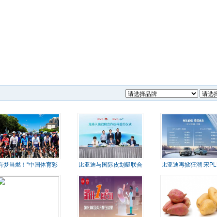
有梦当燃！“中国体育彩
比亚迪与国际皮划艇联合
比亚迪再掀狂潮 宋PL