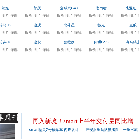
朗逸
菲跃
全球鹰GX7
指南者
比亚迪F
价
图片
详解
报价
图片
详解
报价
图片
详解
报价
图片
详解
报价
图片
悍马H2
途观
北斗星
极光
威航
价
图片
详解
报价
图片
详解
报价
图片
详解
报价
图片
详解
报价
图片
哈弗H6
途安
普拉多
传祺GS5
海马骑
价
图片
详解
报价
图片
详解
报价
图片
详解
报价
图片
详解
报价
图片
车
用车
资讯
再入新境！smart上半年交付量同比增
smart精灵2号概念车 内饰设计
淮安浪里马队徽出圈，一座水城