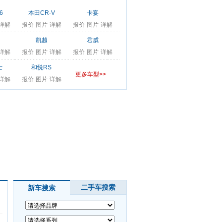
6
本田CR-V
卡宴
详解
报价
图片
详解
报价
图片
详解
凯越
君威
详解
报价
图片
详解
报价
图片
详解
士
和悦RS
更多车型>>
详解
报价
图片
详解
互动
二手车搜索
新车搜索