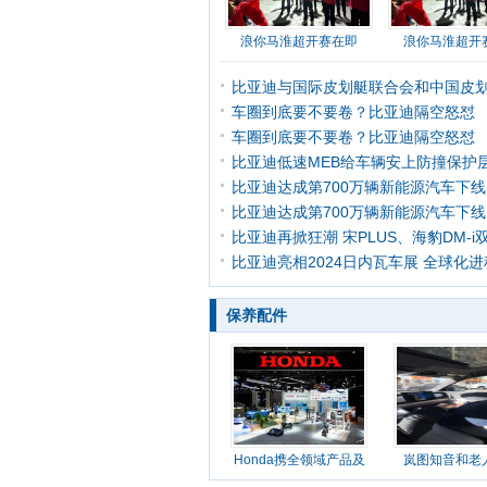
浪你马淮超开赛在即
浪你马淮超开
比亚迪与国际皮划艇联合会和中国皮
车圈到底要不要卷？比亚迪隔空怒怼
车圈到底要不要卷？比亚迪隔空怒怼
比亚迪低速MEB给车辆安上防撞保护层
比亚迪达成第700万辆新能源汽车下
比亚迪达成第700万辆新能源汽车下
比亚迪再掀狂潮 宋PLUS、海豹DM-i
比亚迪亮相2024日内瓦车展 全球化
保养配件
Honda携全领域产品及
岚图知音和老