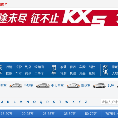
桌面？
行情
报价
到店
经销商
改装
保养
车险
驾校
滚
团购
车市
商讯
二手车
轮胎
机油
用品
租赁
人
凑型车
中型车
中大型车
豪华车
SUV
J
K
L
M
N
O
Q
R
S
T
W
X
Y
Z
15-20万
20-25万
25-35万
35-50万
50-70万
70万以