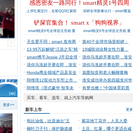
感恩密友一路同行！smart精灵1号四周
上岸红紫定行，全新QQ3红紫双
深耕全球新奢出行：smart重返
铲屎官集合！ smart x「狗狗视界」
smart精灵6号全球首次亮相 重
smart精灵6号全球首次亮相 重
天生爱不同：smart 发布两
第40个全球市场里程碑：
座精
13.99万起解锁“汪选之车”精
smar
19城联动诠释女性力量，
smart携手Jessie J开启全球
smart
浪你马淮超开赛在即，淮安
品
浪你马淮超开赛在即，淮安
区队
浪你马淮超开赛在即，淮安
区队
Honda携全领域产品及安全
区队
岚图知音和老人畅聊黄梅
技术
阿维塔12双动力车型上市，
戏，网
淮安成功举办第四届淮河华
擦亮
阿维塔《塔式豪华 智享未
商大
有梦当燃！“中国体育彩票
来》
杯”
买车、看车、选车、就上汽车导购网
更多>>
新车上市
更多
电比油低，比亚迪出“王
紫花地丁花开，人见人爱
炸”，7.98万起
柳叶刀子刊：保护肠道健
土豆、红薯，哪个更适合减